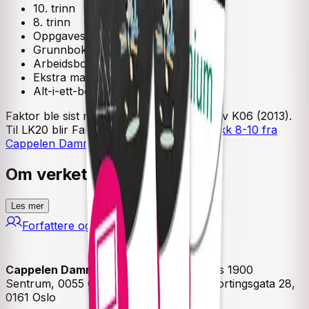
10. trinn
8. trinn
Oppgavesamling
Grunnbok
Arbeidsbok
Ekstra materiell
Alt-i-ett-bok
Faktor ble sist revidert til justert versjon av K06 (2013).
Til LK20 blir Faktor erstattet av
Matematikk 8-10 fra
Cappelen Damm
.
Om verket
Les mer
Forfattere og bidragsytere
Cappelen Damm
| Postadresse: Postboks 1900
Sentrum, 0055 Oslo | Besøksadresse: Stortingsgata 28,
0161 Oslo