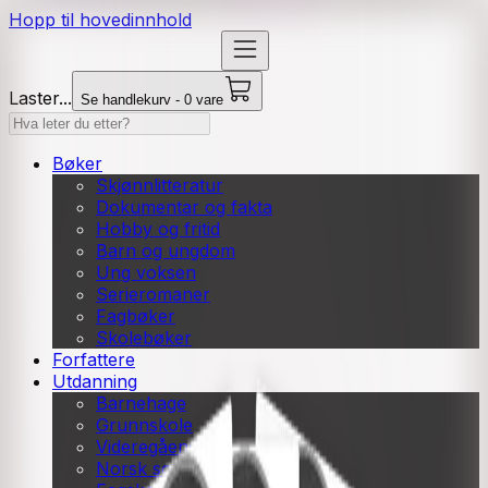
Hopp til hovedinnhold
Laster...
Se handlekurv - 0 vare
Bøker
Skjønnlitteratur
Dokumentar og fakta
Hobby og fritid
Barn og ungdom
Ung voksen
Serieromaner
Fagbøker
Skolebøker
Forfattere
Utdanning
Barnehage
Grunnskole
Videregående
Norsk som andrespråk