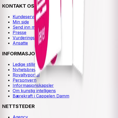
KONTAKT OSS
Kundeservice
Min side
Send inn manus
Presse
Vurderingseksemplar
Ansatte
INFORMASJON
Ledige stillinger
Nyhetsbrev
Royaltyportal
Personvern
Informasjonskapsler
Om kunstig intelligens
Bærekraft i Cappelen Damm
NETTSTEDER
Agency