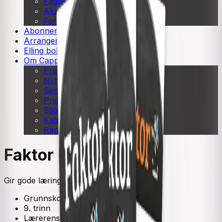
Fagskole
Akademisk
Forskning
Abonnement
Arrangementer
Elling bokkafé
Om Cappelen Damm
Presse
Nyhetsbrev
Send inn manus
Priser og nominasjoner
Stipender og minnepriser
Kataloger
Rapport 2025
Faktor
Gir gode læringsopplevelser i matematikk
Grunnskole
9. trinn
Lærerens bok