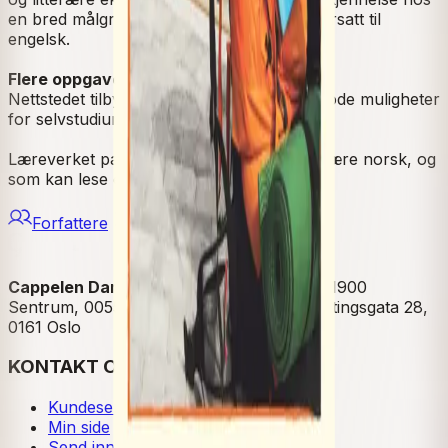
en bred målgruppe. Alle eksempler er oversatt til
engelsk.
Flere oppgaver på nettstedet
Nettstedet tilbyr interaktive oppgaver og gode muligheter
for selvstudium og praktisk trening.
Læreverket passer for alle som ønsker å lære norsk, og
som kan lese enkel tekst på engelsk.
Forfattere
Cappelen Damm
| Postadresse: Postboks 1900
Sentrum, 0055 Oslo | Besøksadresse: Stortingsgata 28,
0161 Oslo
KONTAKT OSS
Kundeservice
Min side
Send inn manus