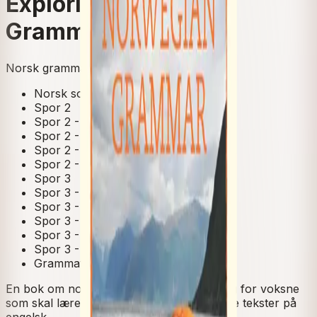
Exploring Norwegian
Grammar
Norsk grammatikk nivå A1–C1
Norsk som andrespråk
Spor 2
Spor 2 - A1
Spor 2 - A2
Spor 2 - B1
Spor 2 - B2
Spor 3
Spor 3 - A1
Spor 3 - A2
Spor 3 - B1
Spor 3 - B2
Spor 3 - C1
Grammatikk
En bok om norsk grammatikk, en innføring for voksne
som skal lære norsk og som kan lese enkle tekster på
engelsk.