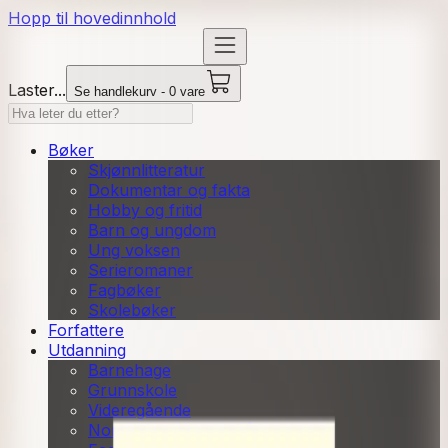
Hopp til hovedinnhold
Laster...
Se handlekurv - 0 vare
Bøker
Skjønnlitteratur
Dokumentar og fakta
Hobby og fritid
Barn og ungdom
Ung voksen
Serieromaner
Fagbøker
Skolebøker
Forfattere
Utdanning
Barnehage
Grunnskole
Videregående
Norsk som andrespråk