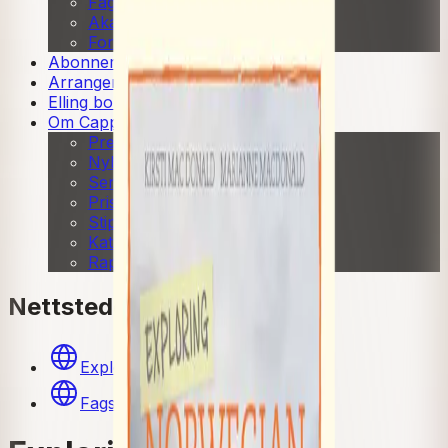
Fagskole
Akademisk
Forskning
Abonnement
Arrangementer
Elling bokkafé
Om Cappelen Damm
Presse
Nyhetsbrev
Send inn manus
Priser og nominasjoner
Stipender og minnepriser
Kataloger
Rapport 2025
Nettsteder
Exploring Norwegian Grammar
Fagsnakk | NOA