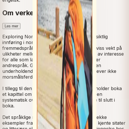
Om verket
Les mer
Exploring Norwegian Grammar
gir en oversiktlig
innføring i norsk grammatikk, sett i et
fremmedspråksperspektiv. Boka legger en viss vekt på
ulikheter mellom engelsk og norsk, men er av interesse
for alle som lærer norsk som fremmed- eller
andrespråk. Grammatikken er presentert i en
underholdende stil på et enkelt språk og krever ikke
morsmålsferdigheter i engelsk.
I tillegg til den sentrale grammatikken, inneholder boka
et kapittel om høflighetsfraser. Det er også en
systematisk oversikt over bøyningsmønstre til slutt i
boka.
Det språklige systemet er illustrert ved en rekke
eksempler fra moderne norsk, og gjennom kjente sitater
og litterære eksempler, som vil skape gjenkjennelse hos