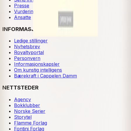
Presse
Vurderingseksemplar
Ansatte
INFORMASJON
Ledige stillinger
Nyhetsbrev
Royaltyportal
Personvern
Informasjonskapsler
Om kunstig intelligens
Bærekraft i Cappelen Damm
NETTSTEDER
Agency
Bokklubber
Norske Serier
Storytel
Flamme Forlag
Fontini Forlag