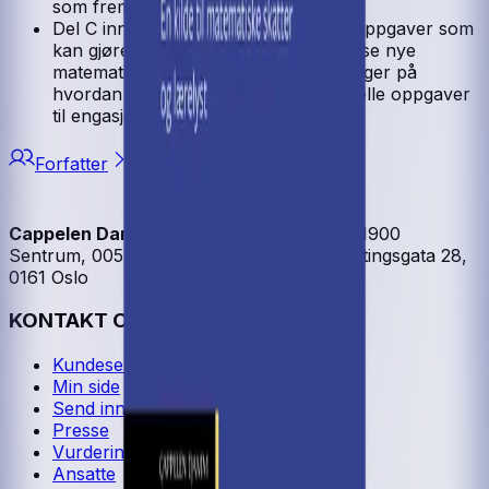
som fremmer varig kunnskap.
Del C inneholder en stor samling av oppgaver som
kan gjøre elevene bedre rustet til å løse nye
matematiske utfordringer og forklaringer på
hvordan man kan omforme tradisjonelle oppgaver
til engasjerende oppgaver.
Forfatter
Cappelen Damm
| Postadresse: Postboks 1900
Sentrum, 0055 Oslo | Besøksadresse: Stortingsgata 28,
0161 Oslo
KONTAKT OSS
Kundeservice
Min side
Send inn manus
Presse
Vurderingseksemplar
Ansatte