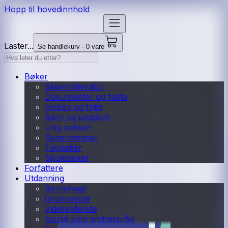
Hopp til hovedinnhold
Laster...
Se handlekurv - 0 vare
Bøker
Skjønnlitteratur
Dokumentar og fakta
Hobby og fritid
Barn og ungdom
Ung voksen
Serieromaner
Fagbøker
Skolebøker
Forfattere
Utdanning
Barnehage
Grunnskole
Videregående
Norsk som andrespråk