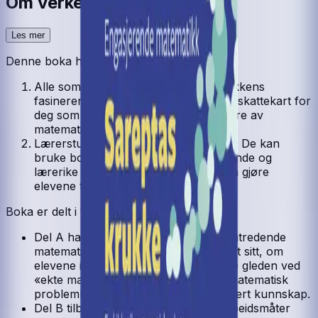
Om verket
Les mer
Denne boka har to målgrupper:
Alle som ønsker å utforske matematikkens
fasinerende verden. Boka har et eget skattekart for
deg som bare ønsker å la deg begeistre av
matematiske utfordringer.
Lærerstudenter og matematikklærere. De kan
bruke boka som en kilde til engasjerende og
lærerike oppgaver, som kan bidra til å gjøre
elevene til dyktige problemløsere.
Boka er delt i tre deler:
Del A handler om hvordan noen framtredende
matematikere beskriver kjernen i faget sitt, om
elevene i tilstrekkelig grad får oppleve gleden ved
«ekte matematikk», og om hvordan matematisk
problemløsning kan bidra til internalisert kunnskap.
Del B tilbyr praktiske tips for ulike arbeidsmåter