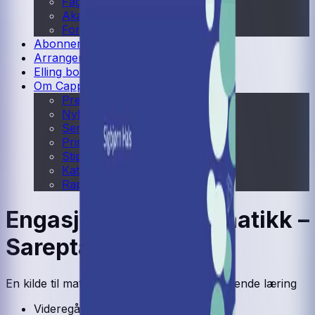
Fagskole
Akademisk
Forskning
Abonnement
Arrangementer
Elling bokkafé
Om Cappelen Damm
Presse
Nyhetsbrev
Send inn manus
Priser og nominasjoner
Stipender og minnepriser
Kataloger
Rapport 2025
Engasjerende matematikk –
Sareptas krukke
En kilde til matematiske skatter og engasjerende læring
Videregående skole