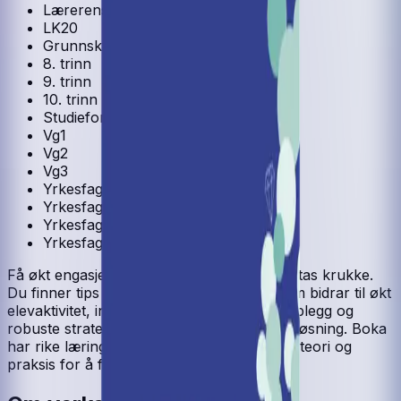
Lærerens bok
LK20
Grunnskole
8. trinn
9. trinn
10. trinn
Studieforberedende
Vg1
Vg2
Vg3
Yrkesfag
Yrkesfag Vg1
Yrkesfag Vg2
Yrkesfag Vg3 påbygging
Få økt engasjement og lærelyst med Sareptas krukke.
Du finner tips til varierte arbeidsformer som bidrar til økt
elevaktivitet, inspirerende undervisningsopplegg og
robuste strategier for matematisk problemløsning. Boka
har rike læringsressurser som kombinerer teori og
praksis for å fremme dybdelæring.