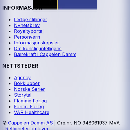
INFORMASJON
Ledige stillinger
Nyhetsbrev
Royaltyportal
Personvern
Informasjonskapsler
Om kunstig intelligens
Bærekraft i Cappelen Damm
NETTSTEDER
Agency
Bokklubber
Norske Serier
Storytel
Flamme Forlag
Fontini Forlag
VAR Healthcare
©
Cappelen Damm AS
| Org.nr. NO 948061937 MVA
|
Rettigheter og lover