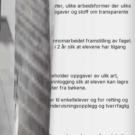
som gir store valgmuligheter, ulike arbeidsformer der ulike
rspråklighet, induktive oppgaver og stoff om transparente
kelt tema.
hetlig og pedagogisk gjennomarbeidet framstilling av faget.
boka for vg1 er gyldig i 2 år slik at elevene har tilgang
knologi. Nettstedet inneholder oppgaver av ulik art,
s å bruke, men krever innlogging slik at eleven kan lagre
ilgang til innleste tekster fra bøkene.
dele passende oppgaver til enkeltelever og for retting og
il årsplaner, fasiter, undervisningsopplegg og tverrfaglig