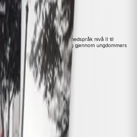
 kravene i læreplanen for fremmedspråk nivå II til
 på kommunikasjon og språklæring gjennom ungdommers
gheter.