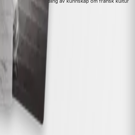
 fransk språk og formidling av kunnskap om fransk kultur