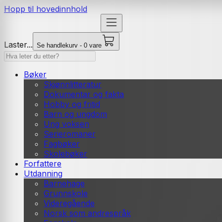
Hopp til hovedinnhold
Laster...
Se handlekurv - 0 vare
Bøker
Skjønnlitteratur
Dokumentar og fakta
Hobby og fritid
Barn og ungdom
Ung voksen
Serieromaner
Fagbøker
Skolebøker
Forfattere
Utdanning
Barnehage
Grunnskole
Videregående
Norsk som andrespråk