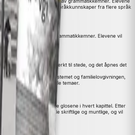
duktive oppgaver i innlæringen av grammatikkemner. Elevene
oppgaver der de skal bruke språkkunnskaper fra flere språk
on for innlæring av nye grammatikkemner. Elevene vil
 er realistisk.
lturell kompetanse er sterkt til stede, og det åpnes det
levene har fra før.
stitusjoner som skolesystemet og familielovgivningen,
pråklige verden er sentrale temaer.
lene og de mest sentrale glosene i hvert kapittel. Etter
tive tilnærminger, både skriftlige og muntlige, og vil