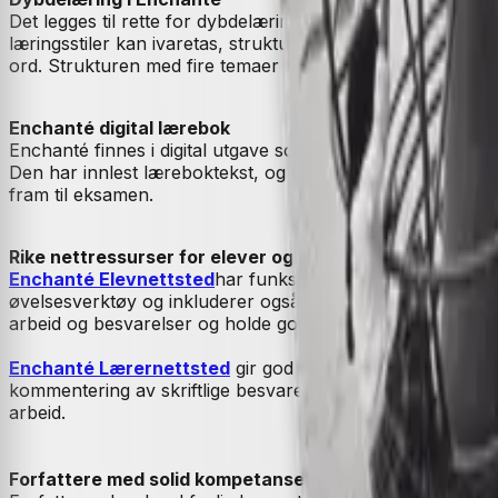
Det legges til rette for dybdelæring gjennom grep som nivå
læringsstiler kan ivaretas, struktur der man bygger videre
ord. Strukturen med fire temaer bidrar til å belyse temaene
Enchanté digital lærebok
Enchanté finnes i digital utgave som Unibok. Den digitale 
Den har innlest læreboktekst, og en rekke nyttige studiever
fram til eksamen.
Rike nettressurser for elever og lærere
Enchanté Elevnettsted
har funksjonalitet som gir eleven
øvelsesverktøy og inkluderer også tilgang tilCappelen Da
arbeid og besvarelser og holde god oversikt over progresjon
Enchanté Lærernettsted
gir god oversikt over gruppens o
kommentering av skriftlige besvarelser. Lærernettstedet vi
arbeid.
Forfattere med solid kompetanse