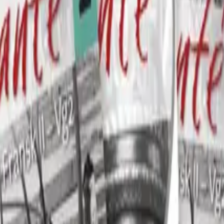
Epub-format
. Epub-format
ære grundig om utvalgte temaer i motsetning til å tilegne 
ekt på i undervisningen i fremmedspråkene: kommunikasjon, 
des med et tverrfaglig tema, demokrati og medborgerskap. De
der stoff som egner seg for elever med ulike læringsstiler 
 enkel ingress som inneholder de viktigste elementene fra
de vanskegrad. Hovedtekstene er kortere og noe enklere enn
 tekster på alle nivåer, med tilhørende oppgaver. I tillegg
det også mye nytt innhold.
alt i Enchanté
 i arbeidsformer får elevene grundig trening i ferdigheter 