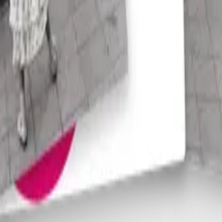
som lektorer i fransk i videregående skole. De brenner for
uvin
,
Hilda Hønsi
,
Claire Kjetland
,
Sebastién Liautaud
0055 Oslo | Besøksadresse: Stortingsgata 28, 0161 Oslo