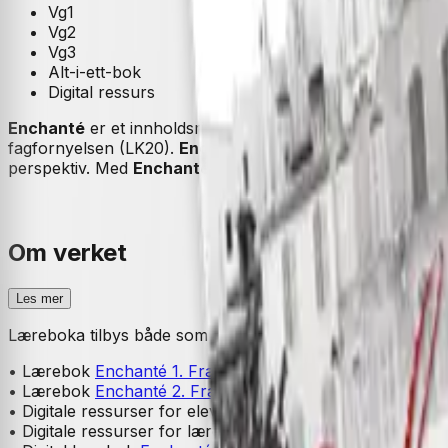
Vg1
Vg2
Vg3
Alt-i-ett-bok
Digital ressurs
Enchanté
er et innholdsrikt og motiverende læreverk for f
fagfornyelsen (LK20).
Enchanté
har en gjennomarbeidet 
perspektiv. Med
Enchanté
ønsker vi å bidra til å gjøre el
Om verket
Les mer
Læreboka tilbys både som trykt bok og digital bok. I lære
• Lærebok
Enchanté 1. Fransk II vg1 (2020)
• Lærebok
Enchanté 2. Fransk II vg2 (2021)
• Digitale ressurser for elever
Enchanté Elevnettsted (202
• Digitale ressurser for lærere
Enchanté Lærernettsted (2