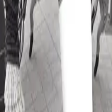
differensierte tekster og oppgaver, rikt og variert innhold 
 på kunnskap fra tidligere kapitler, oppgaver basert på fle
 fra ulike vinkler og gjør det mulig å gå i dybden i hvert en
utgaven av lærebøkene gir et digitalt læremiddel med en hel
ktøy som øker leseforståelsen. Lisensen til den digitale lære
e god mulighet til å arbeide med kjerneelementet språk og te
mms toveis
Fransk ordbok
. Enchanté Elevnettsted
er grati
 og resultater. Med Elevnettsted Pluss har eleven i tillegg t
g enkeltelevens arbeid og resultater, og mulighet for å til
l inneholde nyttige ressurser for læreren, som som forslag t