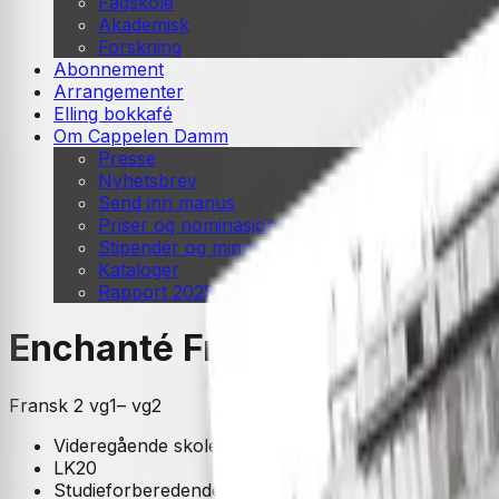
Fagskole
Akademisk
Forskning
Abonnement
Arrangementer
Elling bokkafé
Om Cappelen Damm
Presse
Nyhetsbrev
Send inn manus
Priser og nominasjoner
Stipender og minnepriser
Kataloger
Rapport 2025
Enchanté Fransk 2 (LK20)
Fransk 2 vg1– vg2
Videregående skole
LK20
Studieforberedende