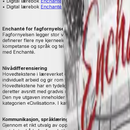
• Digital lærebok
Enchanté 1. Fransk II vg1 Unibok (2020)
• Digital lærebok
Enchanté 2. Fransk II vg1 Unibok (2021)
Enchanté for fagfornyelsen
Fagfornyelsen legger stor vekt på dybdelæring, altså å l
definerer flere nye kjerneelementer som det skal legges v
kompetanse og språk og teknologi. I tillegg skal det arbei
med Enchanté.
Nivådifferensiering
Hovedtekstene i læreverket er nivådifferensiert og innehol
individuelt arbeid og gir rom for dybdelæring.
Hovedtekstene har en tydelig, gjennomgående struktur: en
deretter avsnitt med gradvis mer avansert språk og stigen
Den nye utgaven inneholder et bredt spekter av autentiske
kategorien «Civilisation». I kategorien «Coin culturel» er 
Kommunikasjon, språklæring og flerspråklighet er sentr
Gjennom et rikt utvalg av oppgavetyper med stor variasjon