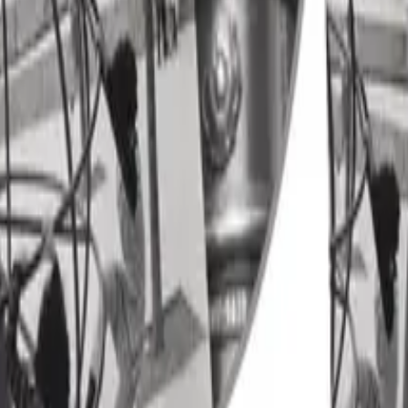
sk. I 2020-utgaven er det lagt mer vekt enn tidligere på in
råklighet som ressurs i språklæring, og de vil arbeide med 
e grammatikkemnene og følger deretter en naturlig progresj
trukturer og bli trygge brukere av språket. Ambisjonsnivået
mer seg hovedtemaet på ulike måter. Kjerneelementet interku
nomgåtte kapitler i læreboken bygger videre på kunnskaper e
aretatt i
Enchanté 1
gjennom tekster om franske samfunnsin
nté 2
, der demokratiutviklingen i Frankrike og den fransks
ra de tre kapitlene er vist, samt oversikter over læringsmå
rktøy for egenvurdering. Temaforsiden åpner for ulike krea
ighet til dybdelæring