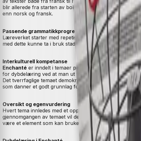
av tekster både fra fransk til norsk og fra norsk til fran
blir allerede fra starten av boken introdusert for flersp
enn norsk og fransk.
Passende grammatikkprogresjon
Læreverket starter med repetisjon av noen av de viktigst
med dette kunne ta i bruk stadig mer komplekse språklige s
Interkulturell kompetanse
Enchanté
er inndelt i temaer på tre kapitler der man nær
for dybdelæring ved at man ut fra stoff fra tidligere gjen
Det tverrfaglige temaet demokrati og medborgerskap er iv
som danner et godt grunnlag for videre arbeid med
Encha
Oversikt og egenvurdering
Hvert tema innledes med et oppslag der innholdselementer f
gjennomgangen av temaet vil denne siden fungere som et ve
være et element som kan brukes til aktiviteter som gir mul
Dybdelæring i Enchanté