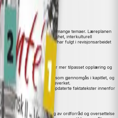
seg overflatiske kunnskaper om mange temaer. Læreplanen
språklæring og flerspråklighet, interkulturell
tte er hovedprinsippene vi har fulgt i revisjonsarbeidet
og -potensial. Dette åpner for mer tilpasset opplæring og
 innholdet og grammatikken som gjennomgås i kapitlet, og
 i tidligere utgaver av læreverket.
 er det både nyskrevne og oppdaterte faktatekster innenfor
som muntlig dialog, innlæring av ordforråd og oversettelse