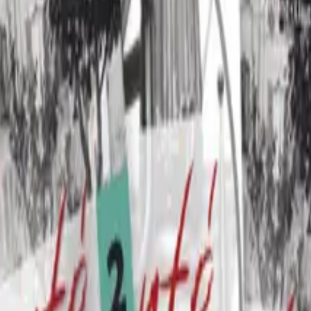
ransk 2 i videregående skole, grundig revidert og tilpasset
og velprøvd pedagogisk tilnærming med et tydelig fokus
evene til trygge og aktive brukere av språket.
verket inngår det også digitale ressurser som gir mange muli
0)
020)