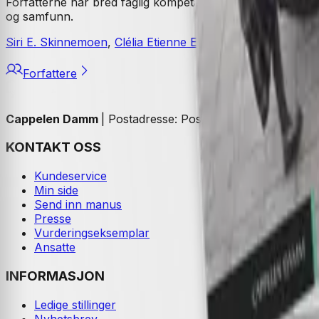
Forfatterne har bred faglig kompetanse og lang erfaring 
og samfunn.
Siri E. Skinnemoen
,
Clélia Etienne Elster
,
Maria Bratlie Ga
Forfattere
Cappelen Damm
| Postadresse: Postboks 1900 Sentrum, 
KONTAKT OSS
Kundeservice
Min side
Send inn manus
Presse
Vurderingseksemplar
Ansatte
INFORMASJON
Ledige stillinger
Nyhetsbrev