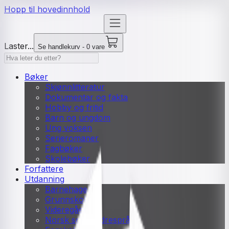
Hopp til hovedinnhold
Laster...
Se handlekurv - 0 vare
Bøker
Skjønnlitteratur
Dokumentar og fakta
Hobby og fritid
Barn og ungdom
Ung voksen
Serieromaner
Fagbøker
Skolebøker
Forfattere
Utdanning
Barnehage
Grunnskole
Videregående
Norsk som andrespråk