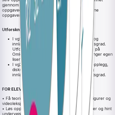
gjennom varierte oppgavetyper. I en rikholdig
oppgavedel finner du dessuten blandede og åpne
oppgaver tilpasset ny eksamen.
Utforskning, problemløsning og dybdelæring
I vg1-kursene finnes diskusjonsoppgaver og
innlæringsoppgaver med ulik vanskelighetsgrad.
Utforskende undervisningsopplegg finnes på
Omkring Sinus lærernettsted (læreren trenger egen
lisens til dette).
I vg2 og vg3-kusene finnes utforskende opplegg,
diskusjonsoppgaver, prosjektoppgaver og
innlæringsoppgaver med ulik vanskelighetsgrad.
FOR ELEVEN:
• Få teorien presentert som tekst, dynamiske figurer og
videoleksjoner (til alle delkapitler)
• Løs oppgaver og få tilpassede tilbakemeldinger og hint
underveis