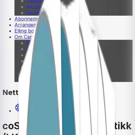
Fagskole
Akademisk
Forskning
Abonnement
Arrangementer
Elling bokkafé
Om Cappelen Damm
Presse
Nyhetsbrev
Send inn manus
Priser og nominasjoner
Stipender og minnepriser
Kataloger
Rapport 2025
Nettsted
coSinus Digital matematikk
coSinus Digital matematikk