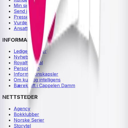
Min side
Send inn manus
Presse
Vurderingseksemplar
Ansatte
INFORMASJON
Ledige stillinger
Nyhetsbrev
Royaltyportal
Personvern
Informasjonskapsler
Om kunstig intelligens
Bærekraft i Cappelen Damm
NETTSTEDER
Agency
Bokklubber
Norske Serier
Storytel