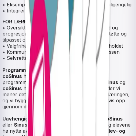
• Eksempeloppgaver og løsningsforslag alltid tilgjengelig
• Integrert CAS og graftegner
FOR LÆREREN:
• Oversikt med rapporter over elevenes arbeid og
progresjon, noe som lar læreren gi målrettet støtte og
tilpasset opplæring
• Valgfrihet og muligheter for tilpasning av innholdet
• Kommunikasjon med den enkelte elev og klassen
• Selvrettende kapitteltester
Programmering
coSinus
har et åpent og gratis, interaktivt
programmeringskurs for lærere og elever. I
Sinus
og
coSinus
har vi valgt å bruke programmering der vi
mener det kan gi merverdi for matematikkopplæringen,
og vi bygger programmeringsforståelsen gradvis opp
gjennom det øvrige fagstoffet.
Uavhengig om du velger å undervise med coSinus
eller
Sinus
-bøker (trykte eller digitale) vil du og elevene
ha nytte av supplerende ressurser på
Sinus Elev- og