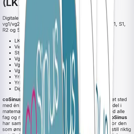
(LK20)
Digitale ressurser matematikk, videregående
vg1/vg2/vg3. Sinus 1P, 1T, 1P-Y, 1T-Y, 2P, 2P-Y, R1, S1,
R2 og S2.
LK20
Videregående skole
Studieforberedende
Vg1
Vg2
Vg3
Yrkesfag
Yrkesfag Vg1
Digital ressurs
coSinus digital matematikk
– alle ressurser på et sted
med én innlogging!
coSinus
er et digitalt læremiddel i
matematikk for videregående skole, komplett med alle
fag og ressurser til LK20.
Sinus
lærebøker og
coSinus
har samme struktur og fungerer godt sammen for den
som ønsker å jobbe både analogt og digitalt. (Bestill riktig