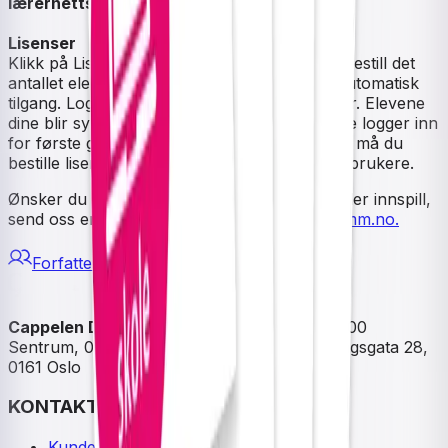
lærernettsted
.
Lisenser
Klikk på Lisenser i nettbutitkken, cdu.no, og bestill det
antallet elevlisenser du trenger. Lærere får automatisk
tilgang. Logg inn med Feide- eller CDU-bruker. Elevene
dine blir synlige i gruppene etter hvert som de logger inn
for første gang. Er du ikke tilknyttet en skole, må du
bestille lisensen som er tilgjengelig for privat-brukere.
Ønsker du å bruke
coSinus
, har spørsmål eller innspill,
send oss en e-post på
cosinus@cappelendamm.no
.
Forfattere
Cappelen Damm
| Postadresse: Postboks 1900
Sentrum, 0055 Oslo | Besøksadresse: Stortingsgata 28,
0161 Oslo
KONTAKT OSS
Kundeservice