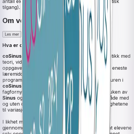
antall elevlisenser. Lærere i gruppen får automatisk
tilgang).
Om verket
Les mer
Hva er coSinus?
coSinus
er et heldekkende læremiddel i matematikk med
teori, videoleksjoner (omvendt undervisning) og
oppgaver. Du kan bruke
coSinus
som klassens eneste
læremiddel i matematikk, eller ta i bruk deler av
programmet som supplement til bøkene. Strukturen i
coSinus
er den samme som i
Sinus
-bøkene for
fagfornyelsen, og det er enkelt å kombinere bruken av
Sinus
og
coSinus
for de som ønsker å jobbe både med
og uten digitale hjelpemidler og utnytte alle mulighetene
til variasjon.
I likhet med bøkene tilbyr
coSinus
en grundig
gjennomgang av teorien, og legger til rette for at elevene
selv oppdager sentrale sammenhenger, blant annet