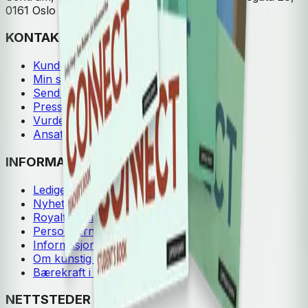
0161 Oslo
KONTAKT OSS
Kundeservice
Min side
Send inn manus
Presse
Vurderingseksemplar
Ansatte
INFORMASJON
Ledige stillinger
Nyhetsbrev
Royaltyportal
Personvern
Informasjonskapsler
Om kunstig intelligens
Bærekraft i Cappelen Damm
NETTSTEDER