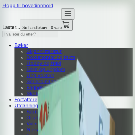
Hopp til hovedinnhold
Laster...
Se handlekurv - 0 vare
Bøker
Skjønnlitteratur
Dokumentar og fakta
Hobby og fritid
Barn og ungdom
Ung voksen
Serieromaner
Fagbøker
Skolebøker
Forfattere
Utdanning
Barnehage
Grunnskole
Videregående
Norsk som andrespråk