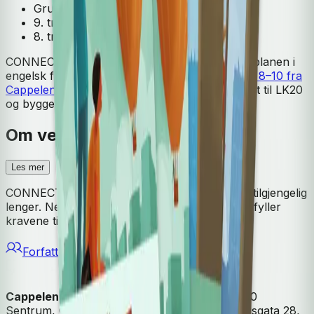
Grunnbok
9. trinn
8. trinn
CONNECT 8–10 er skrevet til den justerte læreplanen i
engelsk fra 2013 og blir nå erstattet av
Engelsk 8–10 fra
Cappelen Damm
. Det nye læreverket er skrevet til LK20
og bygger videre på CONNECT.
Om verket
Les mer
CONNECT 8–10 Workspace er dessverre ikke tilgjengelig
lenger. Nettstedet er tatt ned fordi det ikke oppfyller
kravene til universell utforming.
Forfattere
Cappelen Damm
| Postadresse: Postboks 1900
Sentrum, 0055 Oslo | Besøksadresse: Stortingsgata 28,