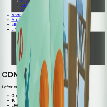
Fagskole
Akademisk
Forskning
Abonnement
Arrangementer
Elling bokkafé
Om Cappelen Damm
Presse
Nyhetsbrev
Send inn manus
Priser og nominasjoner
Stipender og minnepriser
Kataloger
Rapport 2025
CONNECT 8-10
Løfter engelsk som språkfag
Grunnskole
10. trinn
Lærerens bok