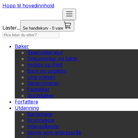
Hopp til hovedinnhold
Laster...
Se handlekurv - 0 vare
Bøker
Skjønnlitteratur
Dokumentar og fakta
Hobby og fritid
Barn og ungdom
Ung voksen
Serieromaner
Fagbøker
Skolebøker
Forfattere
Utdanning
Barnehage
Grunnskole
Videregående
Norsk som andrespråk