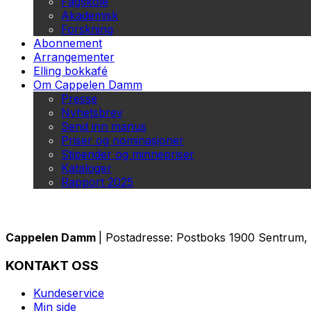
Fagskole
Akademisk
Forskning
Abonnement
Arrangementer
Elling bokkafé
Om Cappelen Damm
Presse
Nyhetsbrev
Send inn manus
Priser og nominasjoner
Stipender og minnepriser
Kataloger
Rapport 2025
Cappelen Damm
| Postadresse: Postboks 1900 Sentrum, 
KONTAKT OSS
Kundeservice
Min side