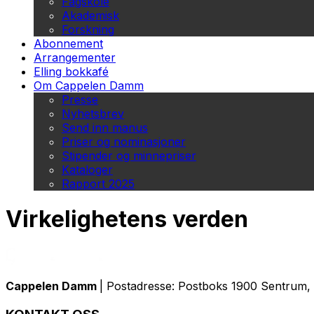
Fagskole
Akademisk
Forskning
Abonnement
Arrangementer
Elling bokkafé
Om Cappelen Damm
Presse
Nyhetsbrev
Send inn manus
Priser og nominasjoner
Stipender og minnepriser
Kataloger
Rapport 2025
Virkelighetens verden
Cappelen Damm
| Postadresse: Postboks 1900 Sentrum, 