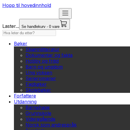
Hopp til hovedinnhold
Laster...
Se handlekurv - 0 vare
Bøker
Skjønnlitteratur
Dokumentar og fakta
Hobby og fritid
Barn og ungdom
Ung voksen
Serieromaner
Fagbøker
Skolebøker
Forfattere
Utdanning
Barnehage
Grunnskole
Videregående
Norsk som andrespråk