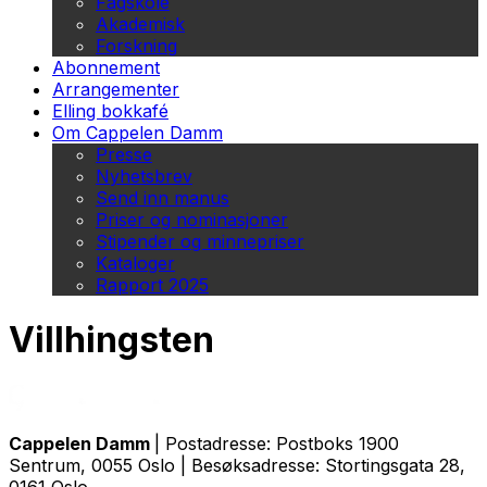
Fagskole
Akademisk
Forskning
Abonnement
Arrangementer
Elling bokkafé
Om Cappelen Damm
Presse
Nyhetsbrev
Send inn manus
Priser og nominasjoner
Stipender og minnepriser
Kataloger
Rapport 2025
Villhingsten
Cappelen Damm
| Postadresse: Postboks 1900
Sentrum, 0055 Oslo | Besøksadresse: Stortingsgata 28,
0161 Oslo