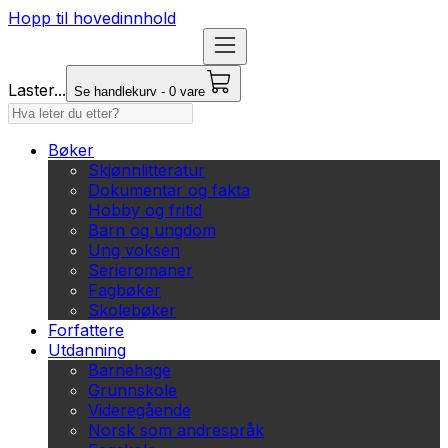
Hopp til hovedinnhold
Laster...
Se handlekurv - 0 vare
Bøker
Skjønnlitteratur
Dokumentar og fakta
Hobby og fritid
Barn og ungdom
Ung voksen
Serieromaner
Fagbøker
Skolebøker
Forfattere
Utdanning
Barnehage
Grunnskole
Videregående
Norsk som andrespråk