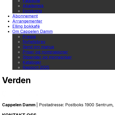
Fagskole
Akademisk
Forskning
Abonnement
Arrangementer
Elling bokkafé
Om Cappelen Damm
Presse
Nyhetsbrev
Send inn manus
Priser og nominasjoner
Stipender og minnepriser
Kataloger
Rapport 2025
Verden
Cappelen Damm
| Postadresse: Postboks 1900 Sentrum, 