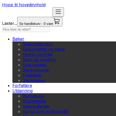
Hopp til hovedinnhold
Laster...
Se handlekurv - 0 vare
Bøker
Skjønnlitteratur
Dokumentar og fakta
Hobby og fritid
Barn og ungdom
Ung voksen
Serieromaner
Fagbøker
Skolebøker
Forfattere
Utdanning
Barnehage
Grunnskole
Videregående
Norsk som andrespråk