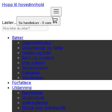
Hopp til hovedinnhold
Laster...
Se handlekurv - 0 vare
Bøker
Skjønnlitteratur
Dokumentar og fakta
Hobby og fritid
Barn og ungdom
Ung voksen
Serieromaner
Fagbøker
Skolebøker
Forfattere
Utdanning
Barnehage
Grunnskole
Videregående
Norsk som andrespråk