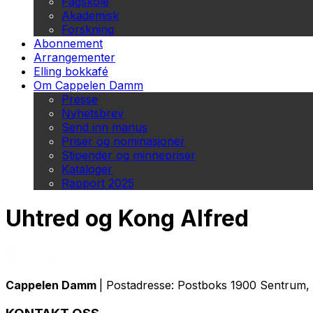
Fagskole
Akademisk
Forskning
Abonnement
Arrangementer
Elling bokkafé
Om Cappelen Damm
Presse
Nyhetsbrev
Send inn manus
Priser og nominasjoner
Stipender og minnepriser
Kataloger
Rapport 2025
Uhtred og Kong Alfred
Cappelen Damm
| Postadresse: Postboks 1900 Sentrum, 