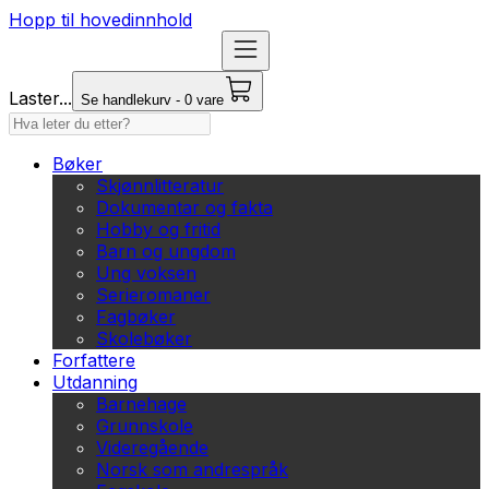
Hopp til hovedinnhold
Laster...
Se handlekurv - 0 vare
Bøker
Skjønnlitteratur
Dokumentar og fakta
Hobby og fritid
Barn og ungdom
Ung voksen
Serieromaner
Fagbøker
Skolebøker
Forfattere
Utdanning
Barnehage
Grunnskole
Videregående
Norsk som andrespråk