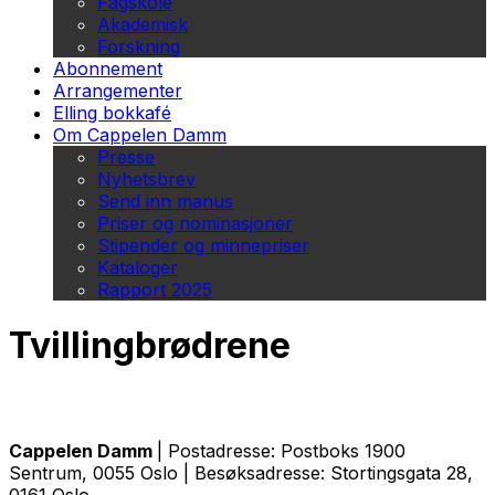
Fagskole
Akademisk
Forskning
Abonnement
Arrangementer
Elling bokkafé
Om Cappelen Damm
Presse
Nyhetsbrev
Send inn manus
Priser og nominasjoner
Stipender og minnepriser
Kataloger
Rapport 2025
Tvillingbrødrene
Cappelen Damm
| Postadresse: Postboks 1900
Sentrum, 0055 Oslo | Besøksadresse: Stortingsgata 28,
0161 Oslo