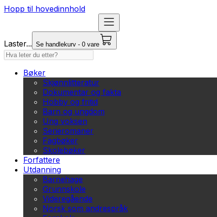
Hopp til hovedinnhold
Laster...
Se handlekurv - 0 vare
Bøker
Skjønnlitteratur
Dokumentar og fakta
Hobby og fritid
Barn og ungdom
Ung voksen
Serieromaner
Fagbøker
Skolebøker
Forfattere
Utdanning
Barnehage
Grunnskole
Videregående
Norsk som andrespråk