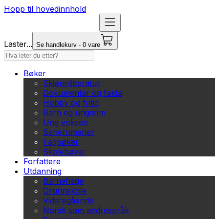
Hopp til hovedinnhold
Laster...
Se handlekurv - 0 vare
Bøker
Skjønnlitteratur
Dokumentar og fakta
Hobby og fritid
Barn og ungdom
Ung voksen
Serieromaner
Fagbøker
Skolebøker
Forfattere
Utdanning
Barnehage
Grunnskole
Videregående
Norsk som andrespråk