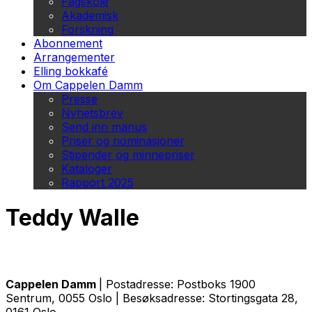
Fagskole
Akademisk
Forskning
Abonnement
Arrangementer
Elling bokkafé
Om Cappelen Damm
Presse
Nyhetsbrev
Send inn manus
Priser og nominasjoner
Stipender og minnepriser
Kataloger
Rapport 2025
Teddy Walle
Cappelen Damm
| Postadresse: Postboks 1900
Sentrum, 0055 Oslo | Besøksadresse: Stortingsgata 28,
0161 Oslo