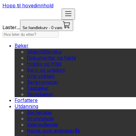
Hopp til hovedinnhold
Laster...
Se handlekurv - 0 vare
Bøker
Skjønnlitteratur
Dokumentar og fakta
Hobby og fritid
Barn og ungdom
Ung voksen
Serieromaner
Fagbøker
Skolebøker
Forfattere
Utdanning
Barnehage
Grunnskole
Videregående
Norsk som andrespråk