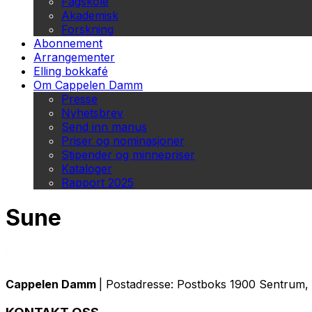
Fagskole
Akademisk
Forskning
Abonnement
Arrangementer
Elling bokkafé
Om Cappelen Damm
Presse
Nyhetsbrev
Send inn manus
Priser og nominasjoner
Stipender og minnepriser
Kataloger
Rapport 2025
Sune
Cappelen Damm
| Postadresse: Postboks 1900 Sentrum, 