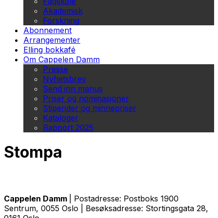
Fagskole
Akademisk
Forskning
Abonnement
Arrangementer
Elling bokkafé
Om Cappelen Damm
Presse
Nyhetsbrev
Send inn manus
Priser og nominasjoner
Stipender og minnepriser
Kataloger
Rapport 2025
Stompa
Cappelen Damm
| Postadresse: Postboks 1900
Sentrum, 0055 Oslo | Besøksadresse: Stortingsgata 28,
0161 Oslo