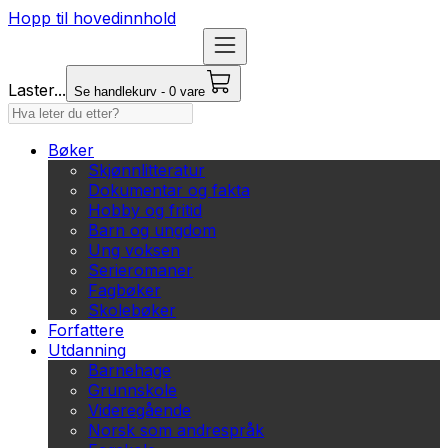
Hopp til hovedinnhold
Laster...
Se handlekurv - 0 vare
Bøker
Skjønnlitteratur
Dokumentar og fakta
Hobby og fritid
Barn og ungdom
Ung voksen
Serieromaner
Fagbøker
Skolebøker
Forfattere
Utdanning
Barnehage
Grunnskole
Videregående
Norsk som andrespråk