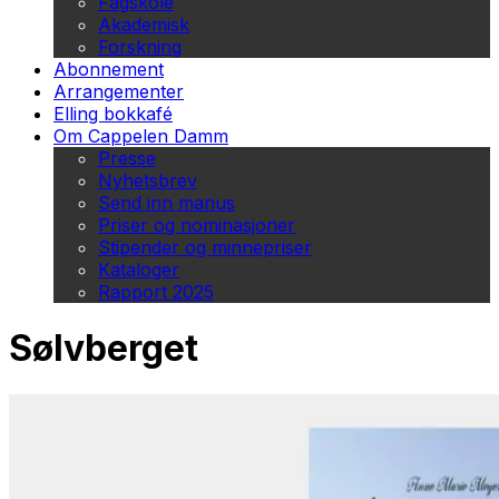
Fagskole
Akademisk
Forskning
Abonnement
Arrangementer
Elling bokkafé
Om Cappelen Damm
Presse
Nyhetsbrev
Send inn manus
Priser og nominasjoner
Stipender og minnepriser
Kataloger
Rapport 2025
Sølvberget