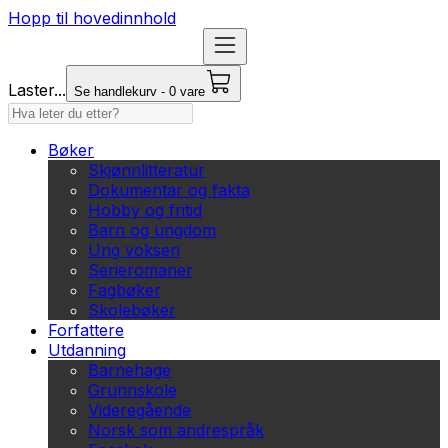
Hopp til hovedinnhold
Laster...
Se handlekurv - 0 vare
Bøker
Skjønnlitteratur
Dokumentar og fakta
Hobby og fritid
Barn og ungdom
Ung voksen
Serieromaner
Fagbøker
Skolebøker
Forfattere
Utdanning
Barnehage
Grunnskole
Videregående
Norsk som andrespråk