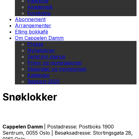
Fagskole
Akademisk
Forskning
Abonnement
Arrangementer
Elling bokkafé
Om Cappelen Damm
Presse
Nyhetsbrev
Send inn manus
Priser og nominasjoner
Stipender og minnepriser
Kataloger
Rapport 2025
Snøklokker
Cappelen Damm
| Postadresse: Postboks 1900
Sentrum, 0055 Oslo | Besøksadresse: Stortingsgata 28,
0161 Oslo