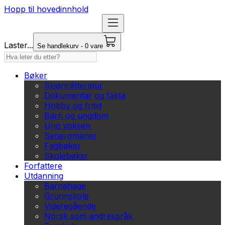
Hopp til hovedinnhold
Laster...
Se handlekurv - 0 vare
Bøker
Skjønnlitteratur
Dokumentar og fakta
Hobby og fritid
Barn og ungdom
Ung voksen
Serieromaner
Fagbøker
Skolebøker
Forfattere
Utdanning
Barnehage
Grunnskole
Videregående
Norsk som andrespråk