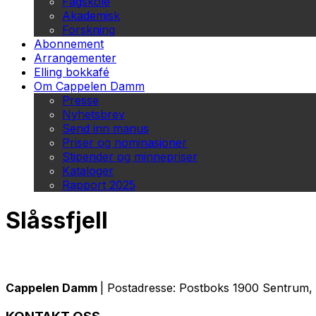
Fagskole
Akademisk
Forskning
Abonnement
Arrangementer
Elling bokkafé
Om Cappelen Damm
Presse
Nyhetsbrev
Send inn manus
Priser og nominasjoner
Stipender og minnepriser
Kataloger
Rapport 2025
Slåssfjell
Cappelen Damm
| Postadresse: Postboks 1900 Sentrum, 