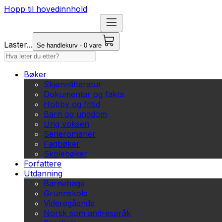
Hopp til hovedinnhold
Laster...
Se handlekurv - 0 vare
Bøker
Skjønnlitteratur
Dokumentar og fakta
Hobby og fritid
Barn og ungdom
Ung voksen
Serieromaner
Fagbøker
Skolebøker
Forfattere
Utdanning
Barnehage
Grunnskole
Videregående
Norsk som andrespråk