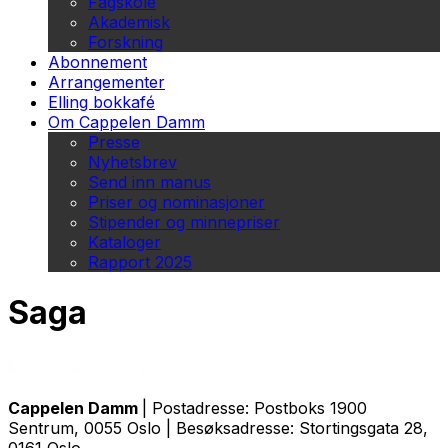
Fagskole
Akademisk
Forskning
Abonnement
Arrangementer
Elling bokkafé
Om Cappelen Damm
Presse
Nyhetsbrev
Send inn manus
Priser og nominasjoner
Stipender og minnepriser
Kataloger
Rapport 2025
Saga
Cappelen Damm
| Postadresse: Postboks 1900
Sentrum, 0055 Oslo | Besøksadresse: Stortingsgata 28,
0161 Oslo