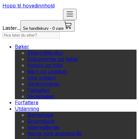
Hopp til hovedinnhold
Laster...
Se handlekurv - 0 vare
Bøker
Skjønnlitteratur
Dokumentar og fakta
Hobby og fritid
Barn og ungdom
Ung voksen
Serieromaner
Fagbøker
Skolebøker
Forfattere
Utdanning
Barnehage
Grunnskole
Videregående
Norsk som andrespråk