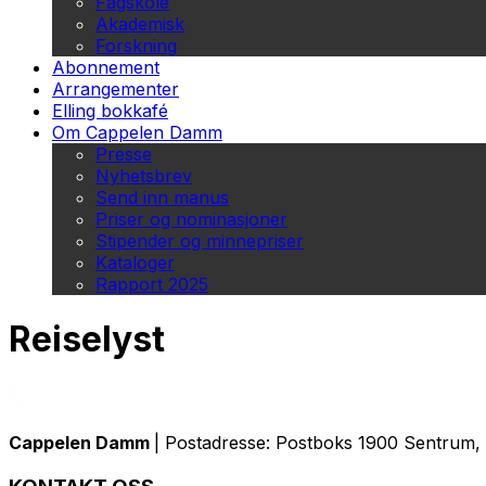
Fagskole
Akademisk
Forskning
Abonnement
Arrangementer
Elling bokkafé
Om Cappelen Damm
Presse
Nyhetsbrev
Send inn manus
Priser og nominasjoner
Stipender og minnepriser
Kataloger
Rapport 2025
Reiselyst
Cappelen Damm
| Postadresse: Postboks 1900 Sentrum, 