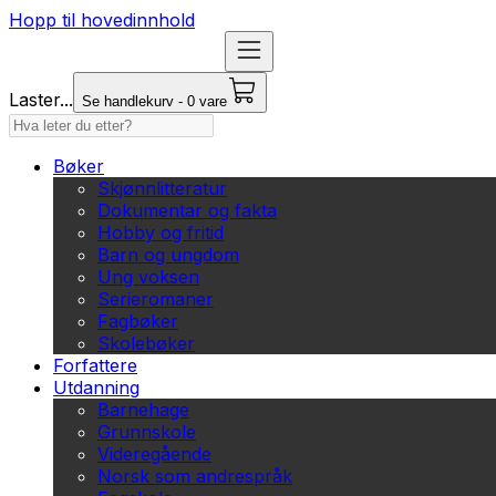
Hopp til hovedinnhold
Laster...
Se handlekurv - 0 vare
Bøker
Skjønnlitteratur
Dokumentar og fakta
Hobby og fritid
Barn og ungdom
Ung voksen
Serieromaner
Fagbøker
Skolebøker
Forfattere
Utdanning
Barnehage
Grunnskole
Videregående
Norsk som andrespråk