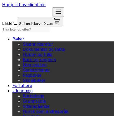
Hopp til hovedinnhold
Laster...
Se handlekurv - 0 vare
Bøker
Skjønnlitteratur
Dokumentar og fakta
Hobby og fritid
Barn og ungdom
Ung voksen
Serieromaner
Fagbøker
Skolebøker
Forfattere
Utdanning
Barnehage
Grunnskole
Videregående
Norsk som andrespråk