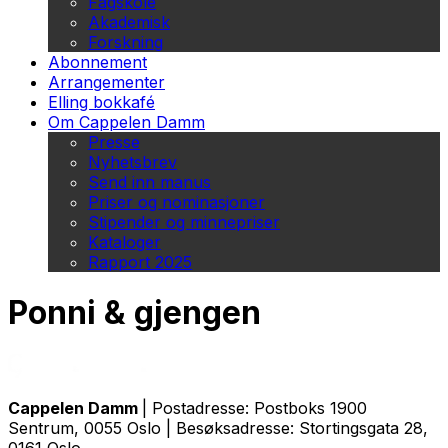
Fagskole
Akademisk
Forskning
Abonnement
Arrangementer
Elling bokkafé
Om Cappelen Damm
Presse
Nyhetsbrev
Send inn manus
Priser og nominasjoner
Stipender og minnepriser
Kataloger
Rapport 2025
Ponni & gjengen
Cappelen Damm
| Postadresse: Postboks 1900
Sentrum, 0055 Oslo | Besøksadresse: Stortingsgata 28,
0161 Oslo