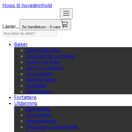
Hopp til hovedinnhold
Laster...
Se handlekurv - 0 vare
Bøker
Skjønnlitteratur
Dokumentar og fakta
Hobby og fritid
Barn og ungdom
Ung voksen
Serieromaner
Fagbøker
Skolebøker
Forfattere
Utdanning
Barnehage
Grunnskole
Videregående
Norsk som andrespråk