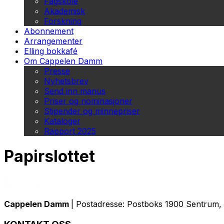
Fagskole
Akademisk
Forskning
Abonnement
Arrangementer
Elling bokkafé
Om Cappelen Damm
Presse
Nyhetsbrev
Send inn manus
Priser og nominasjoner
Stipender og minnepriser
Kataloger
Rapport 2025
Papirslottet
Cappelen Damm
| Postadresse: Postboks 1900 Sentrum, 