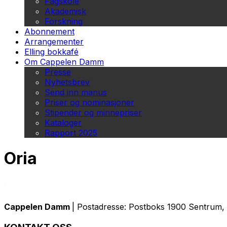
Fagskole
Akademisk
Forskning
Abonnement
Arrangementer
Elling bokkafé
Om Cappelen Damm
Presse
Nyhetsbrev
Send inn manus
Priser og nominasjoner
Stipender og minnepriser
Kataloger
Rapport 2025
Oria
Cappelen Damm
| Postadresse: Postboks 1900 Sentrum, 