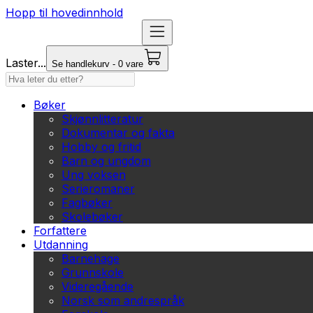
Hopp til hovedinnhold
Laster...
Se handlekurv - 0 vare
Bøker
Skjønnlitteratur
Dokumentar og fakta
Hobby og fritid
Barn og ungdom
Ung voksen
Serieromaner
Fagbøker
Skolebøker
Forfattere
Utdanning
Barnehage
Grunnskole
Videregående
Norsk som andrespråk