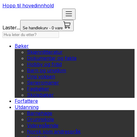
Hopp til hovedinnhold
Laster...
Se handlekurv - 0 vare
Bøker
Skjønnlitteratur
Dokumentar og fakta
Hobby og fritid
Barn og ungdom
Ung voksen
Serieromaner
Fagbøker
Skolebøker
Forfattere
Utdanning
Barnehage
Grunnskole
Videregående
Norsk som andrespråk