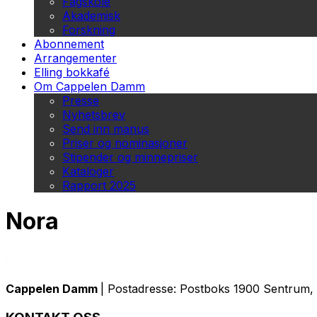
Fagskole
Akademisk
Forskning
Abonnement
Arrangementer
Elling bokkafé
Om Cappelen Damm
Presse
Nyhetsbrev
Send inn manus
Priser og nominasjoner
Stipender og minnepriser
Kataloger
Rapport 2025
Nora
Cappelen Damm
| Postadresse: Postboks 1900 Sentrum, 