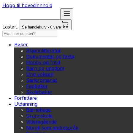
Hopp til hovedinnhold
Laster...
Se handlekurv - 0 vare
Bøker
Skjønnlitteratur
Dokumentar og fakta
Hobby og fritid
Barn og ungdom
Ung voksen
Serieromaner
Fagbøker
Skolebøker
Forfattere
Utdanning
Barnehage
Grunnskole
Videregående
Norsk som andrespråk