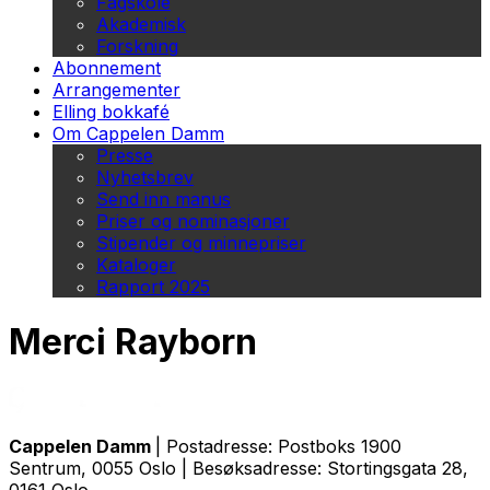
Fagskole
Akademisk
Forskning
Abonnement
Arrangementer
Elling bokkafé
Om Cappelen Damm
Presse
Nyhetsbrev
Send inn manus
Priser og nominasjoner
Stipender og minnepriser
Kataloger
Rapport 2025
Merci Rayborn
Cappelen Damm
| Postadresse: Postboks 1900
Sentrum, 0055 Oslo | Besøksadresse: Stortingsgata 28,
0161 Oslo