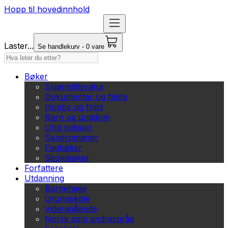
Hopp til hovedinnhold
Laster...
Se handlekurv - 0 vare
Bøker
Skjønnlitteratur
Dokumentar og fakta
Hobby og fritid
Barn og ungdom
Ung voksen
Serieromaner
Fagbøker
Skolebøker
Forfattere
Utdanning
Barnehage
Grunnskole
Videregående
Norsk som andrespråk