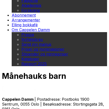
Fagskole
Akademisk
Forskning
Abonnement
Arrangementer
Elling bokkafé
Om Cappelen Damm
Presse
Nyhetsbrev
Send inn manus
Priser og nominasjoner
Stipender og minnepriser
Kataloger
Rapport 2025
Månehauks barn
Cappelen Damm
| Postadresse: Postboks 1900
Sentrum, 0055 Oslo | Besøksadresse: Stortingsgata 28,
0161 Oslo