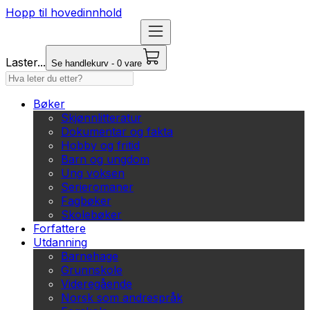
Hopp til hovedinnhold
Laster...
Se handlekurv - 0 vare
Bøker
Skjønnlitteratur
Dokumentar og fakta
Hobby og fritid
Barn og ungdom
Ung voksen
Serieromaner
Fagbøker
Skolebøker
Forfattere
Utdanning
Barnehage
Grunnskole
Videregående
Norsk som andrespråk