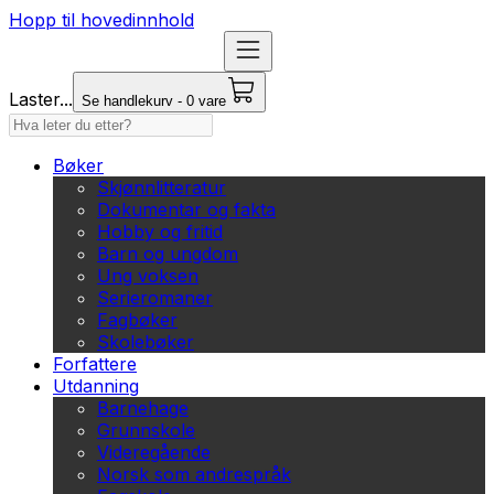
Hopp til hovedinnhold
Laster...
Se handlekurv - 0 vare
Bøker
Skjønnlitteratur
Dokumentar og fakta
Hobby og fritid
Barn og ungdom
Ung voksen
Serieromaner
Fagbøker
Skolebøker
Forfattere
Utdanning
Barnehage
Grunnskole
Videregående
Norsk som andrespråk