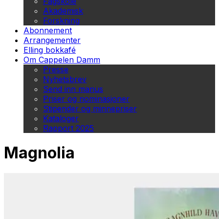
Fagskole
Akademisk
Forskning
Abonnement
Arrangementer
Elling bokkafé
Om Cappelen Damm
Presse
Nyhetsbrev
Send inn manus
Priser og nominasjoner
Stipender og minnepriser
Kataloger
Rapport 2025
Magnolia