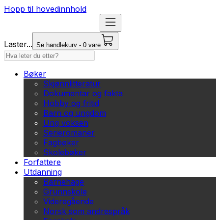
Hopp til hovedinnhold
Laster...
Se handlekurv - 0 vare
Bøker
Skjønnlitteratur
Dokumentar og fakta
Hobby og fritid
Barn og ungdom
Ung voksen
Serieromaner
Fagbøker
Skolebøker
Forfattere
Utdanning
Barnehage
Grunnskole
Videregående
Norsk som andrespråk