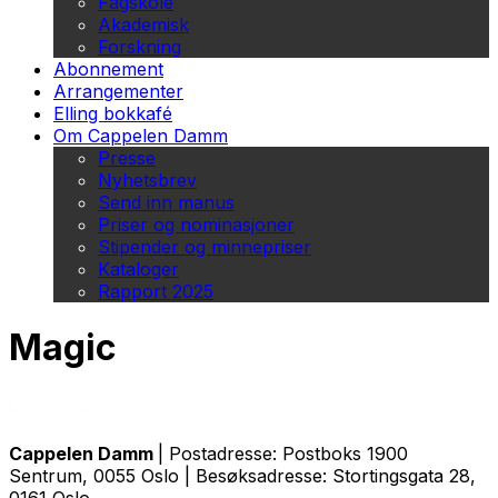
Fagskole
Akademisk
Forskning
Abonnement
Arrangementer
Elling bokkafé
Om Cappelen Damm
Presse
Nyhetsbrev
Send inn manus
Priser og nominasjoner
Stipender og minnepriser
Kataloger
Rapport 2025
Magic
Cappelen Damm
| Postadresse: Postboks 1900
Sentrum, 0055 Oslo | Besøksadresse: Stortingsgata 28,
0161 Oslo