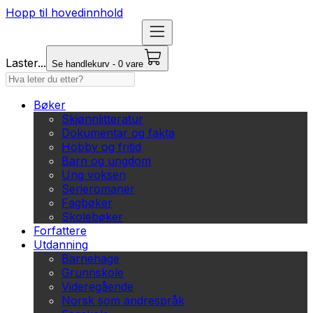
Hopp til hovedinnhold
Laster...
Se handlekurv - 0 vare
Bøker
Skjønnlitteratur
Dokumentar og fakta
Hobby og fritid
Barn og ungdom
Ung voksen
Serieromaner
Fagbøker
Skolebøker
Forfattere
Utdanning
Barnehage
Grunnskole
Videregående
Norsk som andrespråk