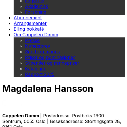
Fagskole
Akademisk
Forskning
Abonnement
Arrangementer
Elling bokkafé
Om Cappelen Damm
Presse
Nyhetsbrev
Send inn manus
Priser og nominasjoner
Stipender og minnepriser
Kataloger
Rapport 2025
Magdalena Hansson
Cappelen Damm
| Postadresse: Postboks 1900
Sentrum, 0055 Oslo | Besøksadresse: Stortingsgata 28,
0161 Oslo