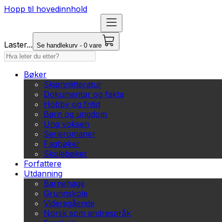
Hopp til hovedinnhold
Laster...
Se handlekurv - 0 vare
Bøker
Skjønnlitteratur
Dokumentar og fakta
Hobby og fritid
Barn og ungdom
Ung voksen
Serieromaner
Fagbøker
Skolebøker
Forfattere
Utdanning
Barnehage
Grunnskole
Videregående
Norsk som andrespråk