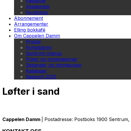
Fagskole
Akademisk
Forskning
Abonnement
Arrangementer
Elling bokkafé
Om Cappelen Damm
Presse
Nyhetsbrev
Send inn manus
Priser og nominasjoner
Stipender og minnepriser
Kataloger
Rapport 2025
Løfter i sand
Cappelen Damm
| Postadresse: Postboks 1900 Sentrum, 