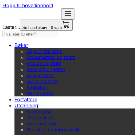
Hopp til hovedinnhold
Laster...
Se handlekurv - 0 vare
Bøker
Skjønnlitteratur
Dokumentar og fakta
Hobby og fritid
Barn og ungdom
Ung voksen
Serieromaner
Fagbøker
Skolebøker
Forfattere
Utdanning
Barnehage
Grunnskole
Videregående
Norsk som andrespråk