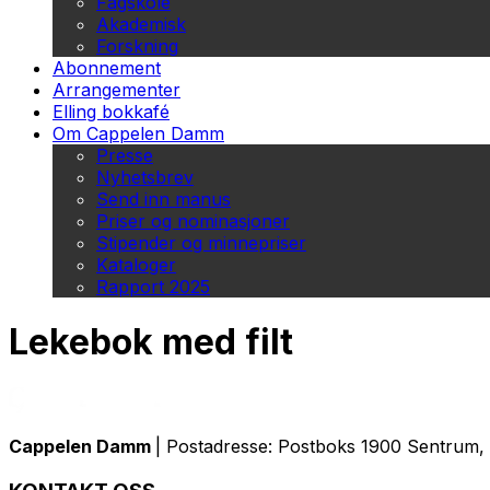
Fagskole
Akademisk
Forskning
Abonnement
Arrangementer
Elling bokkafé
Om Cappelen Damm
Presse
Nyhetsbrev
Send inn manus
Priser og nominasjoner
Stipender og minnepriser
Kataloger
Rapport 2025
Lekebok med filt
Cappelen Damm
| Postadresse: Postboks 1900 Sentrum, 