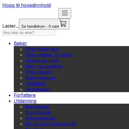
Hopp til hovedinnhold
Laster...
Se handlekurv - 0 vare
Bøker
Skjønnlitteratur
Dokumentar og fakta
Hobby og fritid
Barn og ungdom
Ung voksen
Serieromaner
Fagbøker
Skolebøker
Forfattere
Utdanning
Barnehage
Grunnskole
Videregående
Norsk som andrespråk