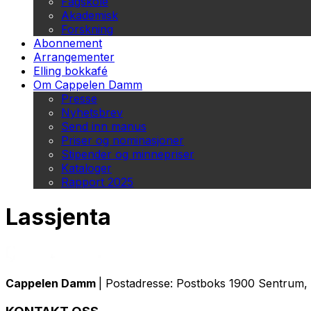
Fagskole
Akademisk
Forskning
Abonnement
Arrangementer
Elling bokkafé
Om Cappelen Damm
Presse
Nyhetsbrev
Send inn manus
Priser og nominasjoner
Stipender og minnepriser
Kataloger
Rapport 2025
Lassjenta
Cappelen Damm
| Postadresse: Postboks 1900 Sentrum, 