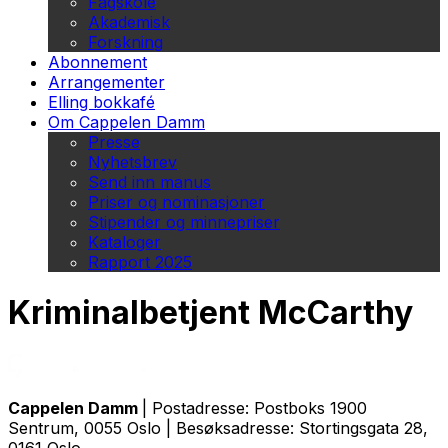
Fagskole
Akademisk
Forskning
Abonnement
Arrangementer
Elling bokkafé
Om Cappelen Damm
Presse
Nyhetsbrev
Send inn manus
Priser og nominasjoner
Stipender og minnepriser
Kataloger
Rapport 2025
Kriminalbetjent McCarthy
Cappelen Damm
| Postadresse: Postboks 1900
Sentrum, 0055 Oslo | Besøksadresse: Stortingsgata 28,
0161 Oslo