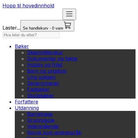
Hopp til hovedinnhold
Laster...
Se handlekurv - 0 vare
Bøker
Skjønnlitteratur
Dokumentar og fakta
Hobby og fritid
Barn og ungdom
Ung voksen
Serieromaner
Fagbøker
Skolebøker
Forfattere
Utdanning
Barnehage
Grunnskole
Videregående
Norsk som andrespråk