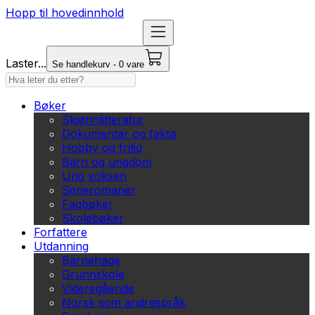
Hopp til hovedinnhold
Laster...
Se handlekurv - 0 vare
Bøker
Skjønnlitteratur
Dokumentar og fakta
Hobby og fritid
Barn og ungdom
Ung voksen
Serieromaner
Fagbøker
Skolebøker
Forfattere
Utdanning
Barnehage
Grunnskole
Videregående
Norsk som andrespråk