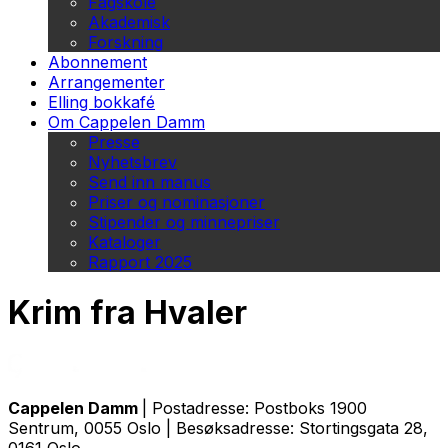
Fagskole
Akademisk
Forskning
Abonnement
Arrangementer
Elling bokkafé
Om Cappelen Damm
Presse
Nyhetsbrev
Send inn manus
Priser og nominasjoner
Stipender og minnepriser
Kataloger
Rapport 2025
Krim fra Hvaler
Cappelen Damm
| Postadresse: Postboks 1900
Sentrum, 0055 Oslo | Besøksadresse: Stortingsgata 28,
0161 Oslo