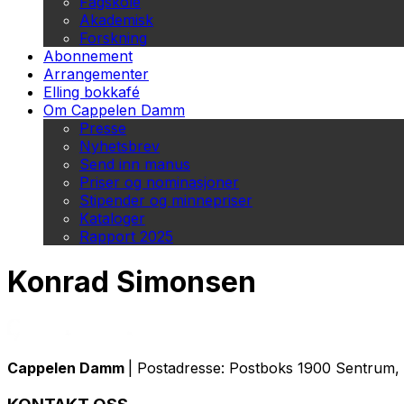
Fagskole
Akademisk
Forskning
Abonnement
Arrangementer
Elling bokkafé
Om Cappelen Damm
Presse
Nyhetsbrev
Send inn manus
Priser og nominasjoner
Stipender og minnepriser
Kataloger
Rapport 2025
Konrad Simonsen
Cappelen Damm
| Postadresse: Postboks 1900 Sentrum, 