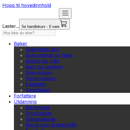
Hopp til hovedinnhold
Laster...
Se handlekurv - 0 vare
Bøker
Skjønnlitteratur
Dokumentar og fakta
Hobby og fritid
Barn og ungdom
Ung voksen
Serieromaner
Fagbøker
Skolebøker
Forfattere
Utdanning
Barnehage
Grunnskole
Videregående
Norsk som andrespråk