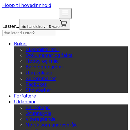
Hopp til hovedinnhold
Laster...
Se handlekurv - 0 vare
Bøker
Skjønnlitteratur
Dokumentar og fakta
Hobby og fritid
Barn og ungdom
Ung voksen
Serieromaner
Fagbøker
Skolebøker
Forfattere
Utdanning
Barnehage
Grunnskole
Videregående
Norsk som andrespråk