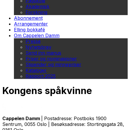
Fagskole
Akademisk
Forskning
Abonnement
Arrangementer
Elling bokkafé
Om Cappelen Damm
Presse
Nyhetsbrev
Send inn manus
Priser og nominasjoner
Stipender og minnepriser
Kataloger
Rapport 2025
Kongens spåkvinne
Cappelen Damm
| Postadresse: Postboks 1900
Sentrum, 0055 Oslo | Besøksadresse: Stortingsgata 28,
0161 Oslo