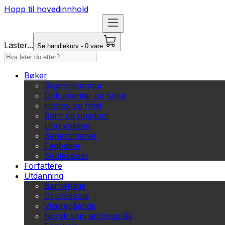
Hopp til hovedinnhold
Laster...
Se handlekurv - 0 vare
Bøker
Skjønnlitteratur
Dokumentar og fakta
Hobby og fritid
Barn og ungdom
Ung voksen
Serieromaner
Fagbøker
Skolebøker
Forfattere
Utdanning
Barnehage
Grunnskole
Videregående
Norsk som andrespråk