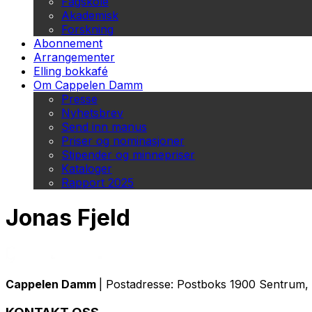
Fagskole
Akademisk
Forskning
Abonnement
Arrangementer
Elling bokkafé
Om Cappelen Damm
Presse
Nyhetsbrev
Send inn manus
Priser og nominasjoner
Stipender og minnepriser
Kataloger
Rapport 2025
Jonas Fjeld
Cappelen Damm
| Postadresse: Postboks 1900 Sentrum, 