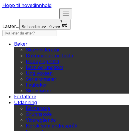
Hopp til hovedinnhold
Laster...
Se handlekurv - 0 vare
Bøker
Skjønnlitteratur
Dokumentar og fakta
Hobby og fritid
Barn og ungdom
Ung voksen
Serieromaner
Fagbøker
Skolebøker
Forfattere
Utdanning
Barnehage
Grunnskole
Videregående
Norsk som andrespråk