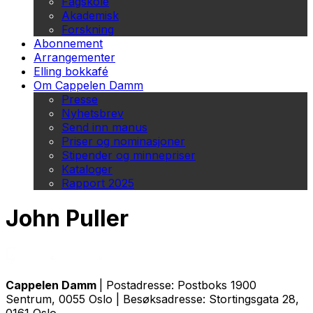
Fagskole
Akademisk
Forskning
Abonnement
Arrangementer
Elling bokkafé
Om Cappelen Damm
Presse
Nyhetsbrev
Send inn manus
Priser og nominasjoner
Stipender og minnepriser
Kataloger
Rapport 2025
John Puller
Cappelen Damm
| Postadresse: Postboks 1900
Sentrum, 0055 Oslo | Besøksadresse: Stortingsgata 28,
0161 Oslo