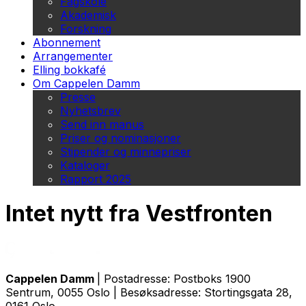
Fagskole
Akademisk
Forskning
Abonnement
Arrangementer
Elling bokkafé
Om Cappelen Damm
Presse
Nyhetsbrev
Send inn manus
Priser og nominasjoner
Stipender og minnepriser
Kataloger
Rapport 2025
Intet nytt fra Vestfronten
Cappelen Damm
| Postadresse: Postboks 1900
Sentrum, 0055 Oslo | Besøksadresse: Stortingsgata 28,
0161 Oslo