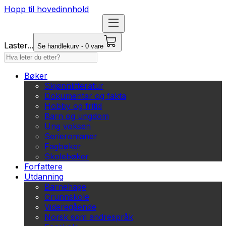
Hopp til hovedinnhold
Laster...
Se handlekurv - 0 vare
Bøker
Skjønnlitteratur
Dokumentar og fakta
Hobby og fritid
Barn og ungdom
Ung voksen
Serieromaner
Fagbøker
Skolebøker
Forfattere
Utdanning
Barnehage
Grunnskole
Videregående
Norsk som andrespråk