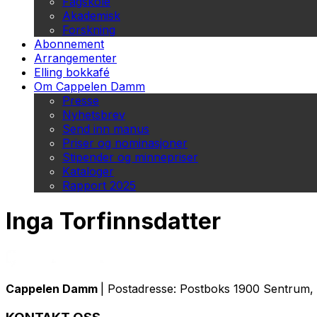
Fagskole
Akademisk
Forskning
Abonnement
Arrangementer
Elling bokkafé
Om Cappelen Damm
Presse
Nyhetsbrev
Send inn manus
Priser og nominasjoner
Stipender og minnepriser
Kataloger
Rapport 2025
Inga Torfinnsdatter
Cappelen Damm
| Postadresse: Postboks 1900 Sentrum, 