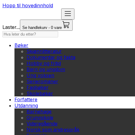
Hopp til hovedinnhold
Laster...
Se handlekurv - 0 vare
Bøker
Skjønnlitteratur
Dokumentar og fakta
Hobby og fritid
Barn og ungdom
Ung voksen
Serieromaner
Fagbøker
Skolebøker
Forfattere
Utdanning
Barnehage
Grunnskole
Videregående
Norsk som andrespråk