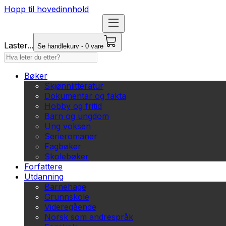
Hopp til hovedinnhold
Laster...
Se handlekurv - 0 vare
Bøker
Skjønnlitteratur
Dokumentar og fakta
Hobby og fritid
Barn og ungdom
Ung voksen
Serieromaner
Fagbøker
Skolebøker
Forfattere
Utdanning
Barnehage
Grunnskole
Videregående
Norsk som andrespråk