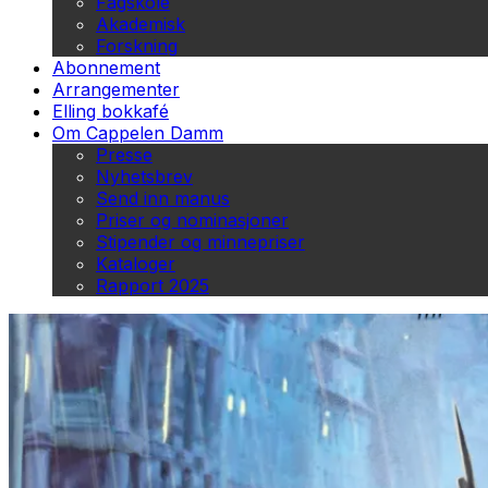
Fagskole
Akademisk
Forskning
Abonnement
Arrangementer
Elling bokkafé
Om Cappelen Damm
Presse
Nyhetsbrev
Send inn manus
Priser og nominasjoner
Stipender og minnepriser
Kataloger
Rapport 2025