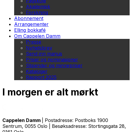
Fagskole
Akademisk
Forskning
Abonnement
Arrangementer
Elling bokkafé
Om Cappelen Damm
Presse
Nyhetsbrev
Send inn manus
Priser og nominasjoner
Stipender og minnepriser
Kataloger
Rapport 2025
I morgen er alt mørkt
Cappelen Damm
| Postadresse: Postboks 1900
Sentrum, 0055 Oslo | Besøksadresse: Stortingsgata 28,
0161 Oslo