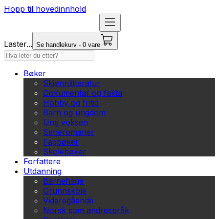
Hopp til hovedinnhold
Laster...
Se handlekurv - 0 vare
Bøker
Skjønnlitteratur
Dokumentar og fakta
Hobby og fritid
Barn og ungdom
Ung voksen
Serieromaner
Fagbøker
Skolebøker
Forfattere
Utdanning
Barnehage
Grunnskole
Videregående
Norsk som andrespråk