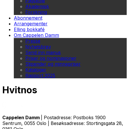
Fagskole
Akademisk
Forskning
Abonnement
Arrangementer
Elling bokkafé
Om Cappelen Damm
Presse
Nyhetsbrev
Send inn manus
Priser og nominasjoner
Stipender og minnepriser
Kataloger
Rapport 2025
Hvitnos
Cappelen Damm
| Postadresse: Postboks 1900
Sentrum, 0055 Oslo | Besøksadresse: Stortingsgata 28,
0161 Oslo