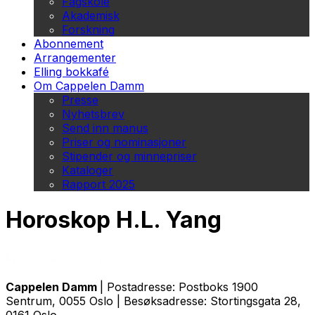
Fagskole
Akademisk
Forskning
Abonnement
Arrangementer
Elling bokkafé
Om Cappelen Damm
Presse
Nyhetsbrev
Send inn manus
Priser og nominasjoner
Stipender og minnepriser
Kataloger
Rapport 2025
Horoskop H.L. Yang
Cappelen Damm
| Postadresse: Postboks 1900
Sentrum, 0055 Oslo | Besøksadresse: Stortingsgata 28,
0161 Oslo