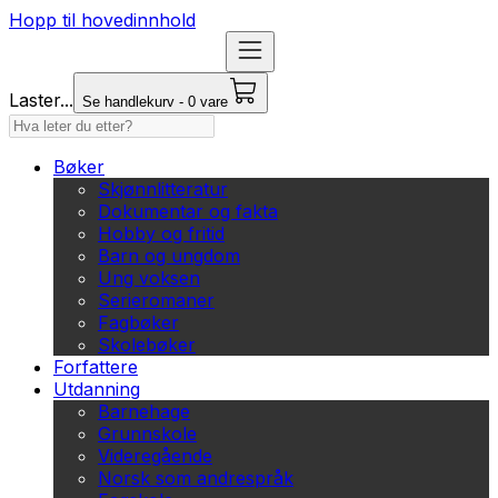
Hopp til hovedinnhold
Laster...
Se handlekurv - 0 vare
Bøker
Skjønnlitteratur
Dokumentar og fakta
Hobby og fritid
Barn og ungdom
Ung voksen
Serieromaner
Fagbøker
Skolebøker
Forfattere
Utdanning
Barnehage
Grunnskole
Videregående
Norsk som andrespråk