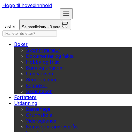
Hopp til hovedinnhold
Laster...
Se handlekurv - 0 vare
Bøker
Skjønnlitteratur
Dokumentar og fakta
Hobby og fritid
Barn og ungdom
Ung voksen
Serieromaner
Fagbøker
Skolebøker
Forfattere
Utdanning
Barnehage
Grunnskole
Videregående
Norsk som andrespråk