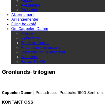
Fagskole
Akademisk
Forskning
Abonnement
Arrangementer
Elling bokkafé
Om Cappelen Damm
Presse
Nyhetsbrev
Send inn manus
Priser og nominasjoner
Stipender og minnepriser
Kataloger
Rapport 2025
Grønlands-trilogien
Cappelen Damm
| Postadresse: Postboks 1900 Sentrum, 
KONTAKT OSS