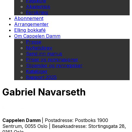
Fagskole
Akademisk
Forskning
Abonnement
Arrangementer
Elling bokkafé
Om Cappelen Damm
Presse
Nyhetsbrev
Send inn manus
Priser og nominasjoner
Stipender og minnepriser
Kataloger
Rapport 2025
Gabriel Navarseth
Cappelen Damm
| Postadresse: Postboks 1900
Sentrum, 0055 Oslo | Besøksadresse: Stortingsgata 28,
0161 Oslo