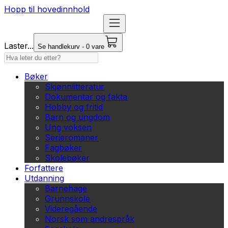
Hopp til hovedinnhold
Laster...
Se handlekurv - 0 vare
Bøker
Skjønnlitteratur
Dokumentar og fakta
Hobby og fritid
Barn og ungdom
Ung voksen
Serieromaner
Fagbøker
Skolebøker
Forfattere
Utdanning
Barnehage
Grunnskole
Videregående
Norsk som andrespråk