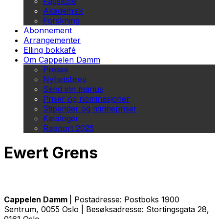
Fagskole
Akademisk
Forskning
Abonnement
Arrangementer
Elling bokkafé
Om Cappelen Damm
Presse
Nyhetsbrev
Send inn manus
Priser og nominasjoner
Stipender og minnepriser
Kataloger
Rapport 2025
Ewert Grens
Cappelen Damm
| Postadresse: Postboks 1900
Sentrum, 0055 Oslo | Besøksadresse: Stortingsgata 28,
0161 Oslo