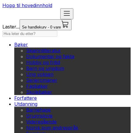
Hopp til hovedinnhold
Laster...
Se handlekurv - 0 vare
Bøker
Skjønnlitteratur
Dokumentar og fakta
Hobby og fritid
Barn og ungdom
Ung voksen
Serieromaner
Fagbøker
Skolebøker
Forfattere
Utdanning
Barnehage
Grunnskole
Videregående
Norsk som andrespråk