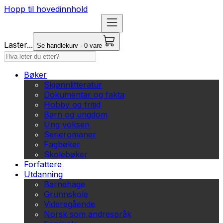
Hopp til hovedinnhold
Laster...
Se handlekurv - 0 vare
Bøker
Skjønnlitteratur
Dokumentar og fakta
Hobby og fritid
Barn og ungdom
Ung voksen
Serieromaner
Fagbøker
Skolebøker
Forfattere
Utdanning
Barnehage
Grunnskole
Videregående
Norsk som andrespråk