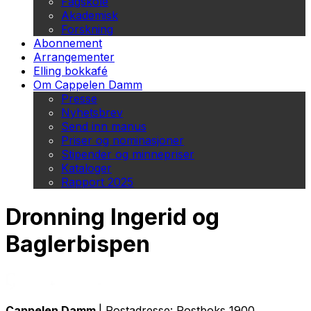
Fagskole
Akademisk
Forskning
Abonnement
Arrangementer
Elling bokkafé
Om Cappelen Damm
Presse
Nyhetsbrev
Send inn manus
Priser og nominasjoner
Stipender og minnepriser
Kataloger
Rapport 2025
Dronning Ingerid og
Baglerbispen
Cappelen Damm
| Postadresse: Postboks 1900